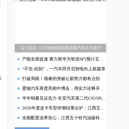
更
实力见证！2020海南国际新能源汽车拉力赛大
产能全面提速 赛力斯华为智选SF5预计五月交付
“不负·此刻”，一汽丰田开启智电向上新篇章
汽
打破局限！领睿的突破让新势力都有点怕
爱驰汽车再度亮相中博会，用实力诠释开放创新活力
半年销量见证实力 长安汽车第二代CS55PLUS蓄势待发
2026年度皮卡车型评测结果出炉：江西五十铃D-MAX 3.0斩获最高荣誉
全能配置业界良心，江西五十铃汽油版铃拓真旗舰