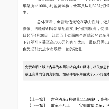
车架历经1000小时盐雾试验，全车共应用323
本。
总体来看，全新瑞
迈
无论在动力性能，还
影像、四轮碟刹等
新增配置
实用价值都很高，
使得
日起至4月3
0
日，江西五十铃面向全新瑞迈的购车用
下订即可享受至高7
000
元的购车优惠，最低只需8.
也势必引发皮卡市场新一轮的硝烟。
免责声明：以上内容为本网站转自其它媒体，相关信息
或证实其内容的真实性。如稿件版权单位或个人不想在
【上一篇】：
吉利汽车2月销量111398辆 ，
【下一篇】：
重车夺巧工 ——宝骊重型叉车让