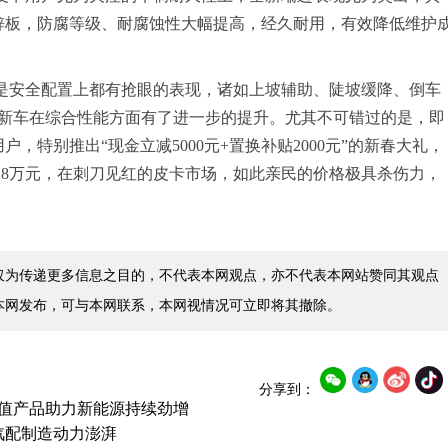
处镀锌板，防腐等级、耐腐蚀性大幅提高，经久耐用，有效降低维护
是
安全配置上
都
有
抢眼的表现
，
诸如
上坡辅助、陡坡缓降、倒车
新车在综合性能方面有了进一步的提升。
尤其不可错过的是，即
户，特别推出“现金立减5
000
元+置换补贴2
000
元”的新春大礼，
28
万元，在刺刀见红的皮卡市场，如此亲民的价格极具杀伤力，
仅为传递更多信息之目的，不代表本网观点，亦不代表本网站赞同其观点
本网发布，可与本网联系，本网视情况可立即将其撤除。
分享到：
高价值产品助力新能源持续劲增
汽配制造动力澎湃