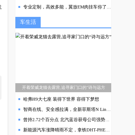
成
专业定制，高效多能，翼放EM肉挂车你了解多少？
车生活
开着荣威龙猫去露营,追寻家门口的“诗与远方
哈弗H9大七座 装得下世界 容得下梦想
智商在线、安全感拉满，全新菲斯塔N Line实力戳中消费者内心
曾持2.72个百分点 北汽蓝谷获母公司强势力挺
新能源汽车涨降晴雨不定，拿铁DHT-PHEV全系售价不变让用户更放心