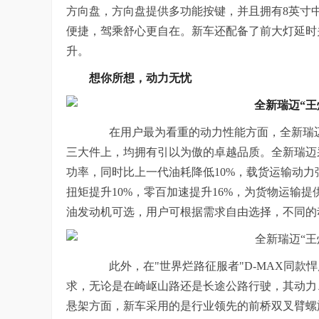
方向盘
，方向盘提供多功能按键，并且拥有
8英寸
便捷，
驾乘舒心更自在。新车还配备了前大灯延时
升
。
想你所想，动力无忧
在用户最为看重的动力性能方面，全新瑞迈
三大件上，均拥有引以为傲的卓越品质。全新瑞迈采用全
功率，同时比上一代油耗降低10%，载货运输动力
扭矩提升10%，零百加速提升16%，为货物运输提
油发动机可选，用户可根据需求自由选择，不同的
此外，在"世界烂路征服者"D-MAX同款
求，无论是在崎岖山路还是长途公路行驶，其动力
悬架方面，新车采用的是行业领先的前桥双叉臂螺