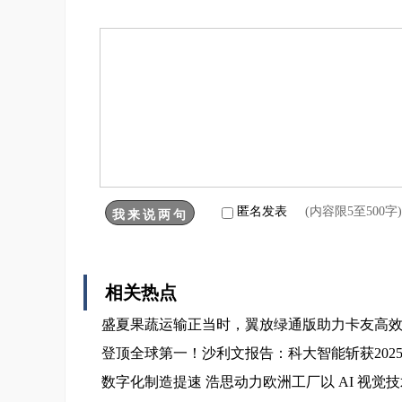
匿名发表
(内容限5至500
相关热点
盛夏果蔬运输正当时，翼放绿通版助力卡友高
登顶全球第一！沙利文报告：科大智能斩获202
数字化制造提速 浩思动力欧洲工厂以 AI 视觉