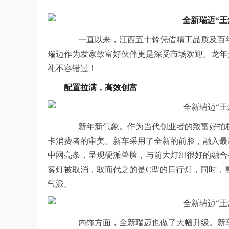
一直以来，江西五十铃凭借精工品质及百年
瑞迈作为发家致富好伙伴更是深受市场欢迎。龙年开
礼不容错过！
配置拉满，高效创富
新年新气象。
作为当代创业者的致富好拍
卡消费者的审美。新车采
用了全新的前脸，融入最新家
中网亮条，呈现硬派兽脸
，
与
前大灯组
很好的融合
雾灯被取消，取而代之的是C型的日行灯，同时，
气派。
内饰方面，
全新瑞迈也
做了
大幅
升级
。新