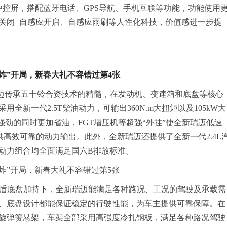
中控屏，
搭配
蓝牙电话、GPS导航、手机互联等功能
，功能使用
关闭+自感应开启、自感应雨刷
等人性化科技，价值感进一步提
传承五十铃合资技术的精髓，在发动机、变速箱和底盘等核心
新一代2.5T柴油动力，可输出360N.m大扭矩以及105kW大
强劲的同时更加省油，FGT增压机等超强“外挂”使全新瑞迈低速
供高效可靠的动力输出。此外，全新瑞迈还提供了全新一代2.4L
动力组合均全面满足国六B排放标准。
悍盾底盘加持下，全新瑞迈能满足各种路况、工况的驾驶及承载需
、底盘设计都能保证稳定的行驶性能，为车主提供可靠保障。在
旋弹箦悬架，车架全部采用高强度冷扎钢板，满足各种路况驾驶