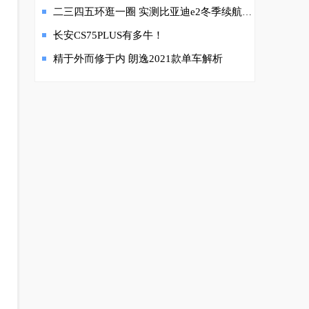
二三四五环逛一圈 实测比亚迪e2冬季续航370km
长安CS75PLUS有多牛！
精于外而修于内 朗逸2021款单车解析