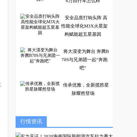
6万自行车怎么样
安全品质打响头阵 高
性能全球化M3X火星架
构赋能超五星基因
将大漠变为舞台 奔腾B
70S与兄弟团一起“奔跑
吧”
状
传承优雅，全新揽胜星
脉耀然登场
解读蜂巢能源第五届电
行情资讯
池日 创新领航，重塑行
业格局