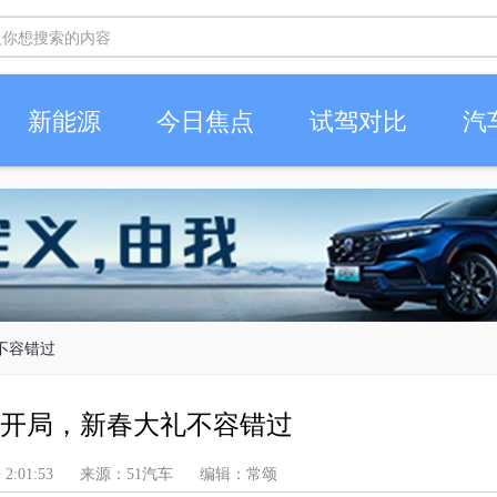
新能源
今日焦点
试驾对比
汽
不容错过
”开局，新春大礼不容错过
 上午 2:01:53 来源：51汽车 编辑：常颂