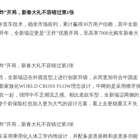
造车技术，稳坐市场前列，累计赢得30万用户信赖，其中全新
年，全新瑞迈更是“王炸”优惠开局，至高享7000元购车新春大
档，
全新
瑞迈
在外观造型上进行创新升级，从而更加符合中国皮
族化WORLD CROSS FLOW理念设计，中网
则是采用獠
牙
在一起
，强悍中不乏潮流之感
。
相比老款车型，全新瑞迈
两侧的
整个前保险杠也
加入更为大气的设计元素，
看上去更
稳重又不失
车采用乘用化人体工学内饰设计，并配备皮质
座椅和皮质
多功能