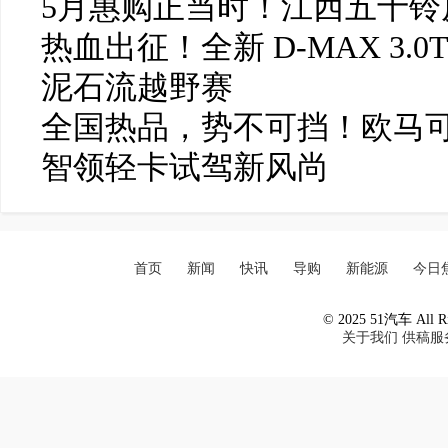
5月惠购正当时！江西五十铃皮
热血出征！全新 D-MAX 3.0
泥石流越野赛
全国热品，势不可挡！欧马可
智领轻卡试驾新风尚
首页
新闻
快讯
导购
新能源
今日
© 2025 51汽车 All Ri
关于我们
供稿服