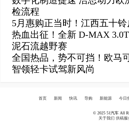
数字化制造提速 浩思动力欧洲
检流程
5月惠购正当时！江西五十铃皮
热血出征！全新 D-MAX 3.0
泥石流越野赛
全国热品，势不可挡！欧马可
智领轻卡试驾新风尚
首页
新闻
快讯
导购
新能源
今日
© 2025 51汽车 All Ri
关于我们
供稿服