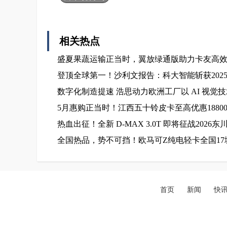
相关热点
盛夏果蔬运输正当时，翼放绿通版助力卡友高
登顶全球第一！沙利文报告：科大智能斩获202
数字化制造提速 浩思动力欧洲工厂以 AI 视觉
5月惠购正当时！江西五十铃皮卡至高优惠1880
热血出征！全新 D-MAX 3.0T 即将征战2026
全国热品，势不可挡！欧马可Z纯电轻卡全国1
首页
新闻
快