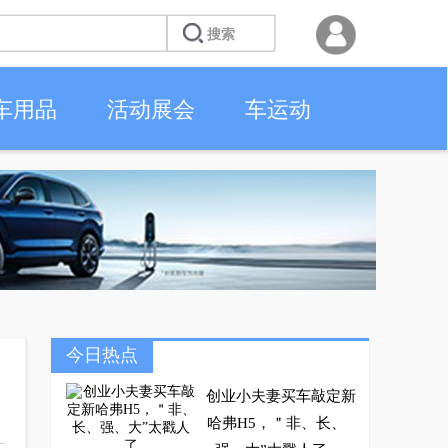
车用品
活动展会
车运动
今日热点
创业小夫妻买车敲定新
哈弗H5，＂非、长、