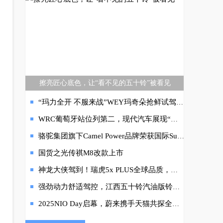
擦亮匠心底色，让“看不见的五十铃”被看见
“玛力全开 不服来战”WEY玛奇朵抢鲜试驾会成功举办
WRC葡萄牙站位列第二，现代汽车展现“赛道自信”
骆驼集团旗下Camel Power品牌荣获国际Superbrands权威认证
国货之光传祺M8改款上市
神龙大侠驾到！瑞虎5x PLUS全球品质，带你体验硬核真功夫
强劲动力舒适驾控，江西五十铃汽油版铃拓实拍体验
2025NIO Day启幕，蔚来携手天猫共探全生态合作新篇章