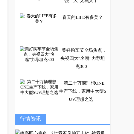
强、大”太戳人了
春天的LIFE有多美？
美好购车节全场焦点，
央视四大“名嘴”力荐坦
克300
第二十万辆理想ONE
生产下线，家用中大型S
UV理想之选
火星皮卡多款共创产品
行情资讯
曝出，有何亮点？