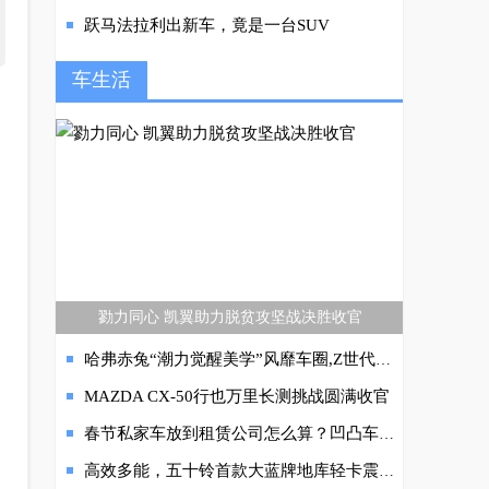
跃马法拉利出新车，竟是一台SUV
车生活
勠力同心 凯翼助力脱贫攻坚战决胜收官
哈弗赤兔“潮力觉醒美学”风靡车圈,Z世代们不淡定了!
MAZDA CX-50行也万里长测挑战圆满收官
春节私家车放到租赁公司怎么算？凹凸车主收益高
高效多能，五十铃首款大蓝牌地库轻卡震撼来袭