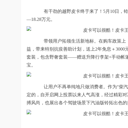
有干劲的越野皮卡终于来了！5月10日，铃拓
—18.28万元。
带领用户拓领生活新地标。在购车政策上（即
益，带来特别抗疫善助计划，送上2年免息＋3000元
套装，包含野奢套装——赠送升降行李架+手动帐
宝。
让用户不再单纯地只做消费者。作为“柴汽
定的，自开启网上投票以来人气高涨，经过精彩对决
搏风尚，也展出各个驾驶场景下汽油版铃拓出色的控