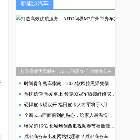
新能源汽车
打造高效优质服务，AITO问界M7广州举办车主
及
时尚青年购车指南，2022款欧拉黑猫凭借越级配置强势登顶
热忱信仰 热爱至上 领克03冠军版碳纤维驭风尾翼性能与美学的融合
硬悍皮卡硬汉开 福田皮卡大将军将于3月惊艳上市
全新ix35面面俱到的贴心，给家人最温情的告白
曝光超16亿 长城炮创西瓜视频春节档最佳“票房”
成都商务车出租网站找哪家？成都商务车出租网站哪家强？