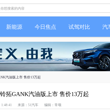
新能源
今日焦点
试驾对比
汽
NK汽油版上市 售价13万起
拓GANK汽油版上市 售价13万起
 下午 1:48:41 来源：51汽车 编辑：常颂