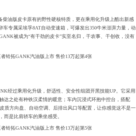
备柴油版皮卡原有的野性硬核特质，更在乘用化升级上酷出新感
华车专属采埃孚8AT自动变速箱，可爆发出350牛米澎湃力量，动
ANK被成为“有干劲的皮卡”实至名归，干农事、干创收，没有
K经过乘用化升级，舒适性、安全性组团开黑技能UP。它采用
触达之处有种铁汉柔情的暖意；车内沉浸式环抱中控台，搭配
调节皮质方向盘、自动空调、后排出风口等配置，让你感觉这不是一
，而是比肩轿车的乘坐感受。