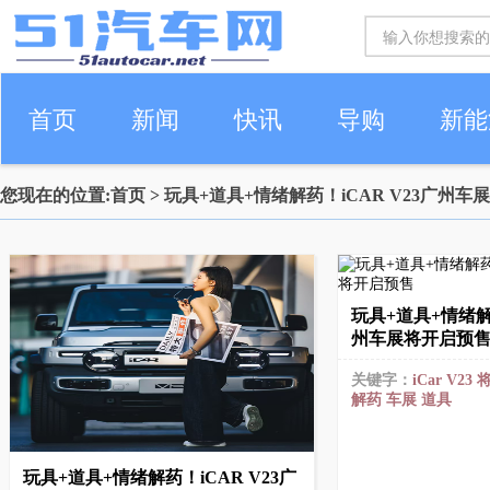
首页
新闻
快讯
导购
新能
您现在的位置:
首页
> 玩具+道具+情绪解药！iCAR V23广州
车生活
玩具+道具+情绪解药
州车展将开启预
关键字：
iCar
V23
解药
车展
道具
玩具+道具+情绪解药！iCAR V23广