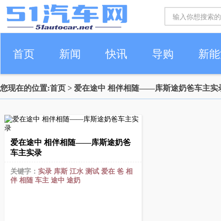
首页
新闻
快讯
导购
新能
您现在的位置:
首页
> 爱在途中 相伴相随——库斯途奶爸车主实
车生活
爱在途中 相伴相随——库斯途奶爸
车主实录
关键字：
实录
库斯
江水
测试
爱在
爸
相
伴
相随
车主
途中
途奶