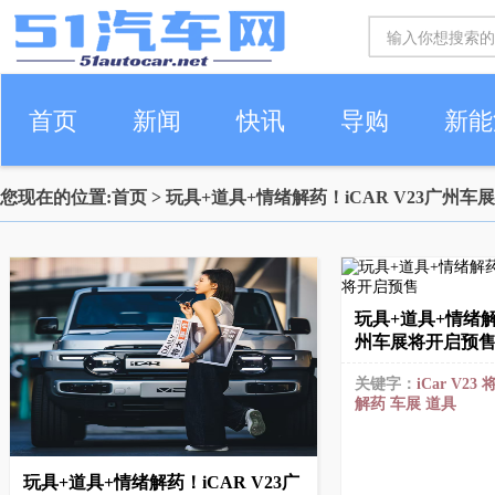
首页
新闻
快讯
导购
新能
您现在的位置:
首页
> 玩具+道具+情绪解药！iCAR V23广州
车生活
玩具+道具+情绪解药
州车展将开启预
关键字：
iCar
V23
解药
车展
道具
玩具+道具+情绪解药！iCAR V23广