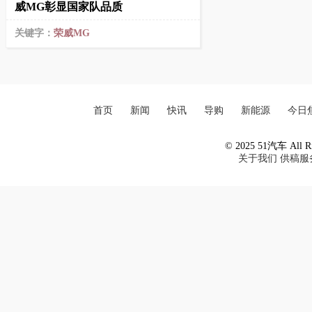
威MG彰显国家队品质
关键字：
荣威MG
首页
新闻
快讯
导购
新能源
今日
© 2025 51汽车 All Ri
关于我们
供稿服