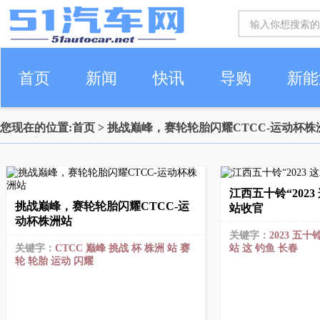
首页
新闻
快讯
导购
新能
您现在的位置:
首页
> 挑战巅峰，赛轮轮胎闪耀CTCC-运动杯株
车生活
江西五十铃“202
挑战巅峰，赛轮轮胎闪耀CTCC-运
站收官
动杯株洲站
关键字：
2023
五十
关键字：
CTCC
巅峰
挑战
杯
株洲
站
赛
站
这
钓鱼
长春
轮
轮胎
运动
闪耀