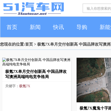
首页
新闻
快讯
导购
新能
您现在的位置:
首页
> 极氪7X单月交付创新高 中国品牌改写澳
车生活
极氪7X单月交付创新高 中国品牌改
写澳洲高端纯电竞争格局
关键字：
极氪7X
极氪7X魔鬼十字