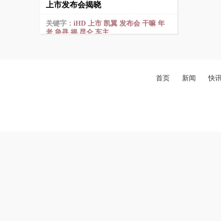
上市发布会揭晓
关键字：
iHD
上市
凯翼
发布会
干嘛
年
老
急寻
揭
昆仑
车主
首页
新闻
快