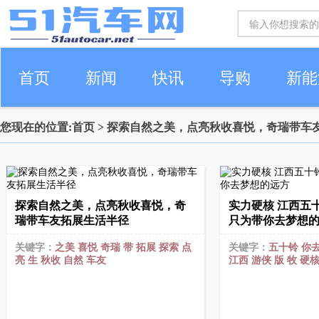
首页
新闻
快讯
导购
新能
您现在的位置:
首页
> 探索自然之美，点亮秋收喜悦，奇瑞带车
车生活
探索自然之美，点亮秋收喜悦，奇
实力硬核 江西五
瑞带车友拓展生活半径
只为带你去梦想
关键字：
之美
喜悦
奇瑞
带
拓展
探索
点
关键字：
五十铃
你
亮
生
秋收
自然
车友
江西
游侠
版
牧
硬