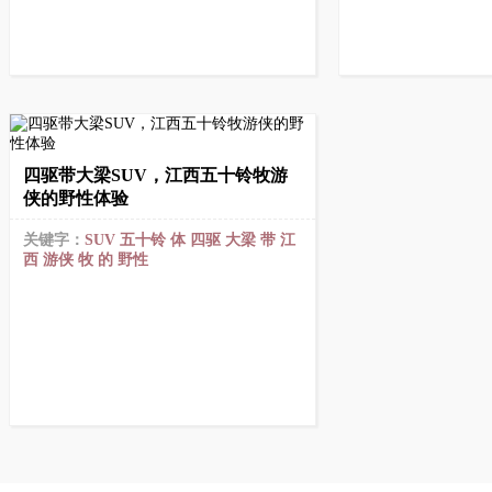
四驱带大梁SUV，江西五十铃牧游
侠的野性体验
关键字：
SUV
五十铃
体
四驱
大梁
带
江
西
游侠
牧
的
野性