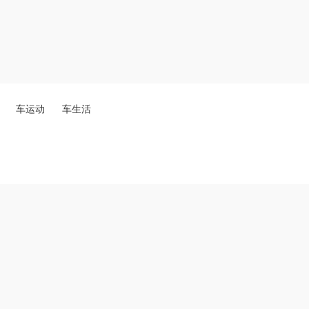
车运动
车生活