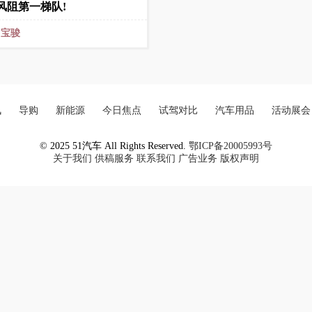
风阻第一梯队!
：
宝骏
讯
导购
新能源
今日焦点
试驾对比
汽车用品
活动展会
© 2025 51汽车 All Rights Reserved.
鄂ICP备20005993号
关于我们
供稿服务
联系我们
广告业务
版权声明