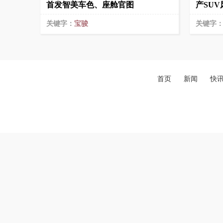
首发智美车色、座舱官图
产SUV
关键字：
宝骏
关键字
首页
新闻
快