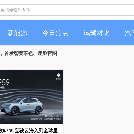
新能源
今日焦点
试驾对比
汽
力，首发智美车色、座舱官图
0.259,宝骏云海入列全球量