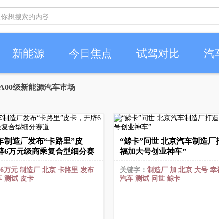
新能源
今日焦点
试驾对比
汽
A00级新能源汽车市场
车制造厂发布“卡路里”皮
“鲸卡”问世 北京汽车制造厂
辟6万元级商乘复合型细分赛
福加大号创业神车”
：
6万元
制造厂
北京
卡路里
发布
关键字：
制造厂
加
北京
大号
幸
车
测试
皮卡
汽车
测试
问世
鲸卡