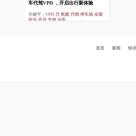
车代驾VPD ，开启出行新体验
关键字：
VPD
万
乾崑
代驾
停车场
全国
华为
开启
支持
泊车
首页
新闻
快