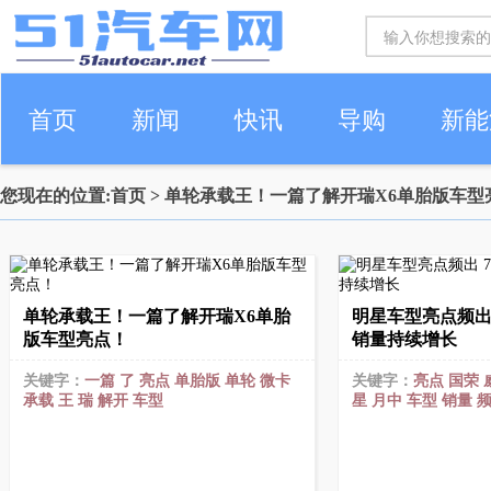
首页
新闻
快讯
导购
新能
您现在的位置:
首页
> 单轮承载王！一篇了解开瑞X6单胎版车型
车生活
单轮承载王！一篇了解开瑞X6单胎
明星车型亮点频出
版车型亮点！
销量持续增长
关键字：
一篇
了
亮点
单胎版
单轮
微卡
关键字：
亮点
国荣
承载
王
瑞
解开
车型
星
月中
车型
销量