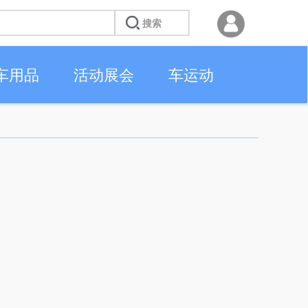
车用品
活动展会
车运动