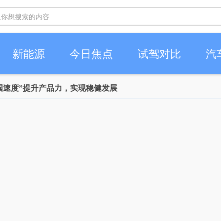
新能源
今日焦点
试驾对比
汽
国速度”提升产品力，实现稳健发展