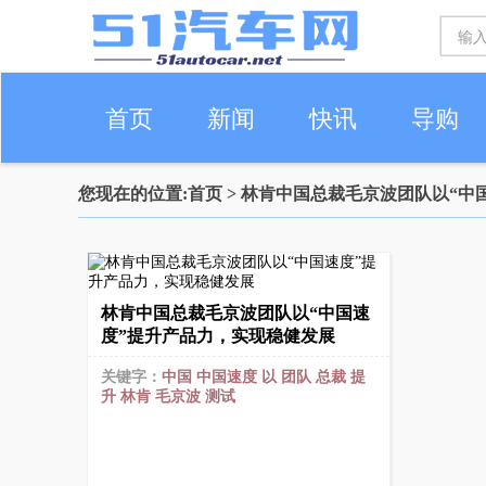
首页
新闻
快讯
导购
您现在的位置:
首页
> 林肯中国总裁毛京波团队以“中
车生活
林肯中国总裁毛京波团队以“中国速
度”提升产品力，实现稳健发展
关键字：
中国
中国速度
以
团队
总裁
提
升
林肯
毛京波
测试