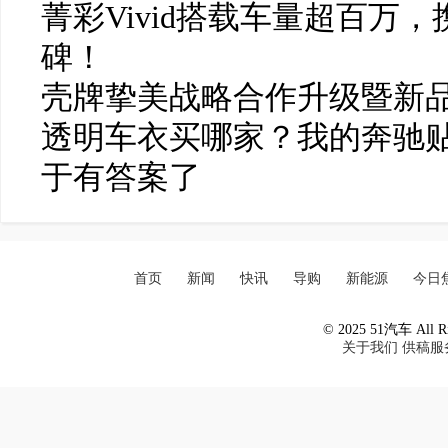
菁彩Vivid搭载车量超百万
碑！
壳牌挚美战略合作升级暨新
透明车衣买哪家？我的奔驰贴
于有答案了
首页
新闻
快讯
导购
新能源
今日
© 2025 51汽车 All Ri
关于我们
供稿服