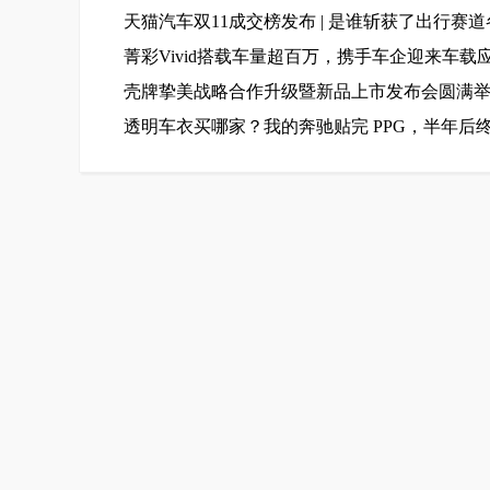
天猫汽车双11成交榜发布 | 是谁斩获了出行赛
菁彩Vivid搭载车量超百万，携手车企迎来车载
壳牌挚美战略合作升级暨新品上市发布会圆满
透明车衣买哪家？我的奔驰贴完 PPG，半年后