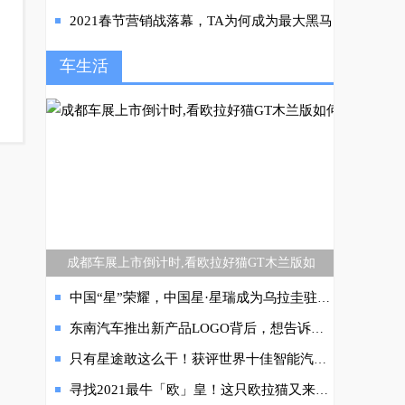
2021春节营销战落幕，TA为何成为最大黑马
车生活
成都车展上市倒计时,看欧拉好猫GT木兰版如
中国“星”荣耀，中国星·星瑞成为乌拉圭驻华大使专用车
东南汽车推出新产品LOGO背后，想告诉我们什么？
只有星途敢这么干！获评世界十佳智能汽车星途ET5超级置换价13.49万起售
寻找2021最牛「欧」皇！这只欧拉猫又来了！