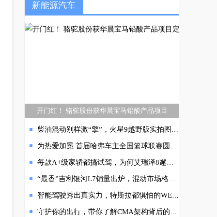
新能源汽车
开门红！ 骆驼股份获华晨宝马铅酸产品项目
柴油混动别样激“擎”，火星9越野版实拍图曝光！
为热爱加冕 首届哈弗车主全国篮球联赛圆满收官
每款A+级家轿都搞试驾，为何艾瑞泽8邂逅厦门却大有不同，尽显全优豪华
“最香”吉利银河L7销量出炉，混动市场格局将迎巨变？
智能驾驶秀出真实力，特斯拉都惧怕的WEY摩卡究竟强在哪？
守护你的出行，带你了解CMA架构背后的安全与健康