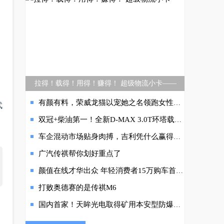
拉得！载得！用得！赚得！ 超级物流小卡——
有颜有料，荣威龙猫以宠她之名领跑女性新赛道
武
双冠+柴油第一！全新D-MAX 3.0T环塔载誉归来！量产本色征服极限赛场
车企混动市场贴身肉搏，吉利凭什么赢得先机？
广汽传祺帮你划好重点了
颜值在线才华出众 年轻消费者15万购车首选东风Honda全新思域
打败奥德赛的是传祺M6
国内首家！天眸光电取得矿用本安型防爆雷达认证证书企业