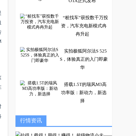
OTA正式发布
是
“桩找车”获投数千万投
租
资，汽车充电新模式冉
行
冉升起
平
实拍极狐阿尔法S 525
S，体验真正的入门即豪
华
这
搭载1.5T的瑞风M3高
在
功率版：新动力，新选
择
对
路
极狐汽车加速发展，北
行情资讯
汽蓝谷高端智能转型步
履不停