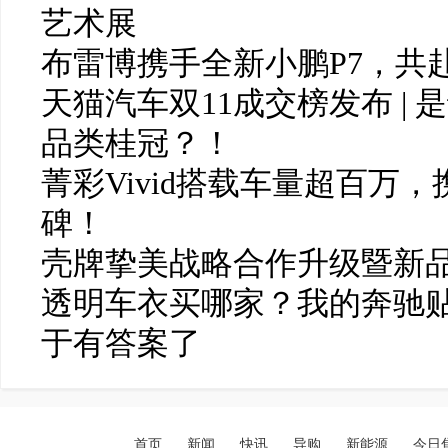
艺术展
布雷博携手全新小鹏P7，共
天猫汽车双11成交榜发布 |
品类桂冠？！
菁彩Vivid搭载车量超百万
碑！
壳牌挚美战略合作升级暨新
透明车衣买哪家？我的奔驰贴
于有答案了
首页
新闻
快讯
导购
新能源
今日