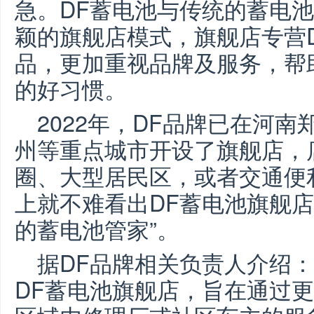
急
。DF蓄电池与传统的蓄电
颖的
旗舰店
模式，
旗舰店专营
品，更加重视品牌及服务
，
帮
的好习惯
。
2022
年，DF品牌已在河南
州等
重点城市
开设了旗舰店
，
圈、大型居民区，或者交通便
上就不难看出
DF蓄电池旗舰店
的蓄电池管家”。
据
DF品牌相关负责人介绍
DF蓄电池旗舰店，旨在通过