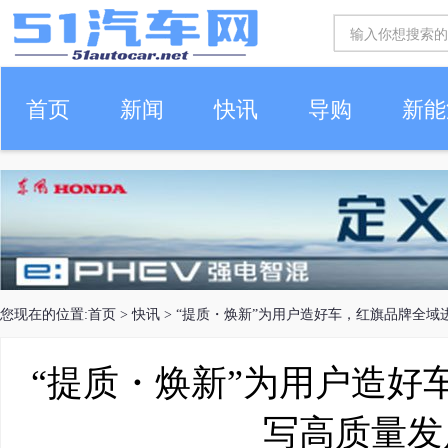
首页
新闻
快讯
导购
新能
车生活
您现在的位置:
首页
>
快讯
> “提质・焕新”为用户造好车，红旗品牌全
“提质・焕新”为用户造好
写高质量发