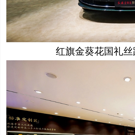
红旗金葵花国礼丝