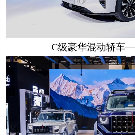
C级豪华混动轿车—