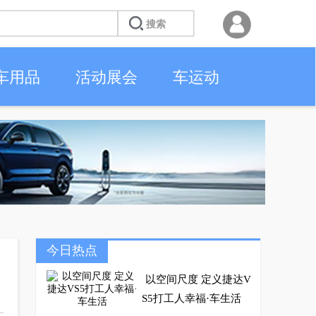
车用品
活动展会
车运动
今日热点
以空间尺度 定义捷达V
S5打工人幸福·车生活