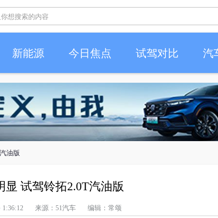
新能源
今日焦点
试驾对比
汽
T汽油版
显 试驾铃拓2.0T汽油版
 上午 1:36:12 来源：51汽车 编辑：常颂