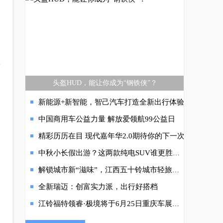
款
头盔HUD，能让你成为“钢铁侠”？
新能源+新智能，智己汽车打造全新出行体验
中国商用车公益力量 解放爱领航99公益日
精彩历历在目 现代嘉年华2.0期待你的下一次
中秋小长假出游？这两款纯电SUV谁更胜一筹？
解锁城市新“滋味”，江西五十铃城市轻旅驾期首赴贵阳！
全新瑞迈：创富实力派，出行好搭档
江铃福特领睿·极境将于6月25日重庆车展官宣上市，6月23日开启盲订