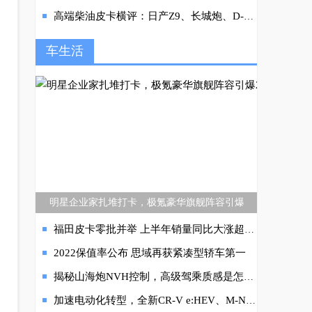
高端柴油皮卡横评：日产Z9、长城炮、D-MAX 3.0T怎么选？
车生活
明星企业家扎堆打卡，极氪豪华旗舰阵容引爆
福田皮卡零批并举 上半年销量同比大涨超45% 彰显民族品牌硬实力
2022保值率公布 思域再获紧凑型轿车第一
揭秘山海炮NVH控制，高级驾乘质感是怎么来的
加速电动化转型，全新CR-V e:HEV、M-NV即将上市