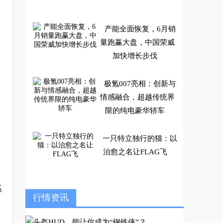
产能全面恢复，6月销
量跑赢大盘，中国荣威
加快增长步伐
极氪007亮相：创新与
情感融合，超越传统界
限的纯电豪华轿车
一只特立独行的猫：以
治愈之名让FLAG飞
系
宝马X1场地测试照曝
行情资讯
光 新车更像X5