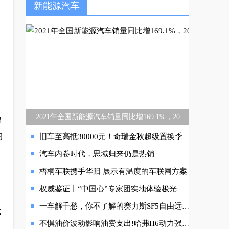
新能源汽车
2021年全国新能源汽车销量同比增169.1%，20
增
的
旧车至高抵30000元！奇瑞金秋超级置换季燃启双节狂欢
汽车内卷时代，思域归来仍是热销
梧桐车联携手华阳 展示有温度的车联网方案
权威鉴证丨“中国心”专家团实地体验极光湾超级电混，银河M9动力表现获高度评价
一车解千愁，你不了解的赛力斯SF5自由远征版就是这么神
式
不惧油价波动影响油费支出!哈弗H6动力强劲又省油