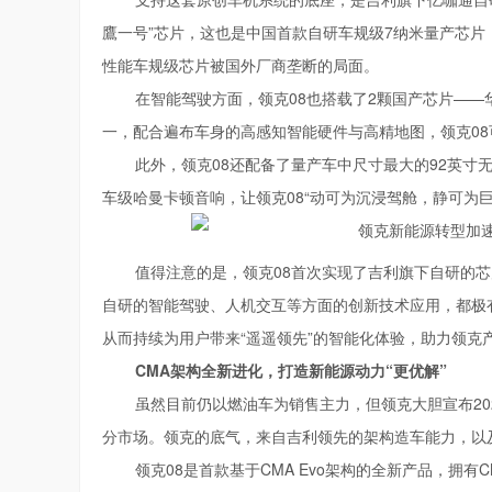
鷹一号”芯片，这也是中国首款自研车规级7纳米量产芯片
性能车规级芯片被国外厂商垄断的局面。
在智能驾驶方面，领克08也搭载了2颗国产芯片——
一，配合遍布车身的高感知智能硬件与高精地图，领克08
此外，领克08还配备了量产车中尺寸最大的92英寸无
车级哈曼卡顿音响，让领克08“动可为沉浸驾舱，静可为
值得注意的是，领克08首次实现了吉利旗下自研的
自研的智能驾驶、人机交互等方面的创新技术应用，都极
从而持续为用户带来“遥遥领先”的智能化体验，助力领克
CMA架构全新进化，打造新能源动力“更优解”
虽然目前仍以燃油车为销售主力，但领克大胆宣布2
分市场。领克的底气，来自吉利领先的架构造车能力，以
领克08是首款基于CMA Evo架构的全新产品，拥