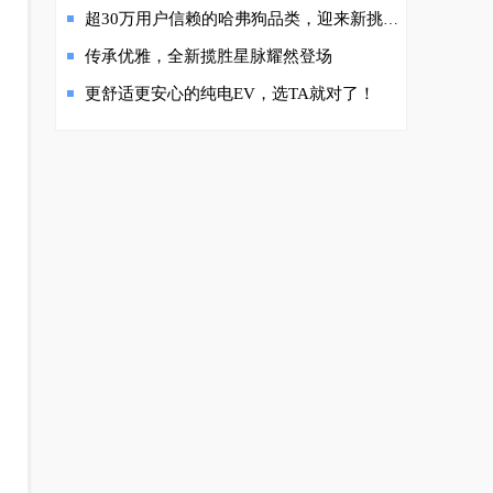
超30万用户信赖的哈弗狗品类，迎来新挑战？捷途旅行者实力如何？
传承优雅，全新揽胜星脉耀然登场
更舒适更安心的纯电EV，选TA就对了！