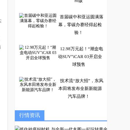
ro版
首届碳中和亚运圆满落
实
幕，零碳办赛经得起检
验！
预
面
12.98万元起！“潮盒电
动SUV”iCAR 03开启全
球预售
技术流“放大招”，东风
本田将发布全新新能源
汽车品牌！
5万级SUV胜在品质！
行情资讯
斯威大虎与五菱宏光S3
有何不同？