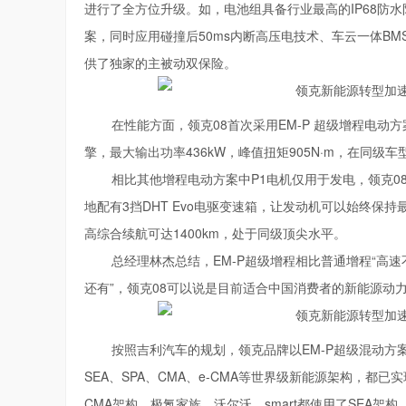
进行了全方位升级。如，电池组具备行业最高的IP68防水
案，同时应用碰撞后50ms内断高压电技术、车云一体BM
供了独家的主被动双保险。
在性能方面，领克08首次采用EM-P 超级增程电动方案
擎，最大输出功率436kW，峰值扭矩905N·m，在同级
相比其他增程电动方案中P1电机仅用于发电，领克0
地配有3挡DHT Evo电驱变速箱，让发动机可以始终保持最
高综合续航可达1400km，处于同级顶尖水平。
总经理林杰总结，EM-P超级增程相比普通增程“高
还有”，领克08可以说是目前适合中国消费者的新能源动
按照吉利汽车的规划，领克品牌以EM-P超级混动方案
SEA、SPA、CMA、e-CMA等世界级新能源架构，都已
CMA架构，极氪家族、沃尔沃、smart都使用了SEA