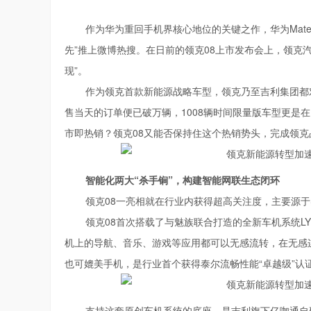
作为华为重回手机界核心地位的关键之作，华为Mat
先”推上微博热搜。在日前的领克08上市发布会上，领克汽
现”。
作为领克首款新能源战略车型，领克乃至吉利集团都
售当天的订单便已破万辆，1008辆时间限量版车型更是在
市即热销？领克08又能否保持住这个热销势头，完成领
智能化两大“杀手锏”，构建智能网联生态闭环
领克08一亮相就在行业内获得超高关注度，主要源于
领克08首次搭载了与魅族联合打造的全新车机系统LYN
机上的导航、音乐、游戏等应用都可以无感流转，在无感
也可媲美手机，是行业首个获得泰尔流畅性能“卓越级”认
支持这套原创车机系统的底座，是吉利旗下亿咖通自研的