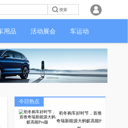
车用品
活动展会
车运动
今日热点
初冬购车好时节，首推
奇瑞新能源大蚂蚁高能P