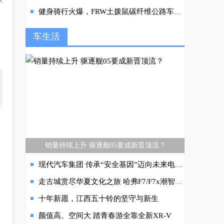
健身骑行火爆，FRW土拨鼠碳纤维公路车卖空，爱马仕自行车售罄
车生活
销量持续上升 驱逐舰05要成新晋顶流？
现代汽车集团 传承“安全基因”迈向未来电动出行新时代
走古城赏尽华夏文化之旅 哈弗F7/F7x潮智中国行燃爆朋友圈
十年新愿，江西五十铃的坚守与新生
颜值高、空间大 踏青春游全靠全新XR-V