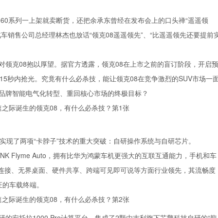
e60系列一上架就卖断货，还把余承东曾经在发布会上的口头禅“遥遥领
车销售公司总经理林杰也放话“领克08遥遥领先”、“比遥遥领先还要提前
对领克08抱以厚望。据官方透露，领克08在上市之前的盲订阶段，开启
15秒内抢光。究竟有什么必杀技，能让领克08在竞争激烈的SUV市场一
克品牌智能电气化转型、重回核心市场的终极目标？
实现了两项“卡脖子”技术的重大突破：自研操作系统与自研芯片。
K Flyme Auto，拥有比华为鸿蒙车机更强大的互联互通能力，手机和车
连接、无界桌面、硬件共享、跨端可见即可说等方面行业领先，其流畅度
证的车载终端。
安托拉1000 Pro计算平台，集成了2颗由吉利旗下芯擎科技自研的“龍