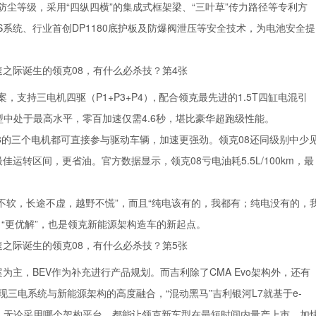
防尘等级，采用“四纵四横”的集成式框架梁、“三叶草”传力路径等专利方
S系统、行业首创DP1180底护板及防爆阀泄压等安全技术，为电池安全提
，支持三电机四驱（P1+P3+P4）, 配合领克最先进的1.5T四缸电混引
车型中处于最高水平，零百加速仅需4.6秒，堪比豪华超跑级性能。
8的三个电机都可直接参与驱动车辆，加速更强劲。领克08还同级别中少
佳运转区间，更省油。官方数据显示，领克08亏电油耗5.5L/100km，最
速不软，长途不虚，越野不慌”，而且“纯电该有的，我都有；纯电没有的，
力“更优解”，也是领克新能源架构造车的新起点。
为主，BEV作为补充进行产品规划。而吉利除了CMA Evo架构外，还有
实现三电系统与新能源架构的高度融合，“混动黑马”吉利银河L7就基于e-
架构。无论采用哪个架构平台，都能让领克新车型在最短时间内量产上市，加