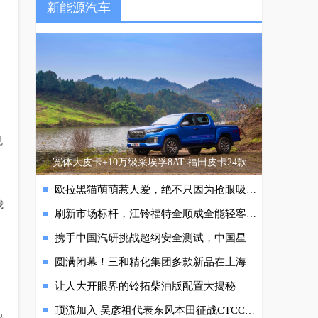
新能源汽车
见
宽体大皮卡+10万级采埃孚8AT 福田皮卡24款
欧拉黑猫萌萌惹人爱，绝不只因为抢眼吸睛的颜
我
刷新市场标杆，江铃福特全顺成全能轻客价值之选
携手中国汽研挑战超纲安全测试，中国星以硬核实力刷新中国汽车安全标准
圆满闭幕！三和精化集团多款新品在上海法兰克福展精彩亮相
让人大开眼界的铃拓柴油版配置大揭秘
顶流加入 吴彦祖代表东风本田征战CTCC赛场
快