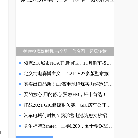
抓住抄底好时机 与全新一代名图一起玩转黄
领克Z10城市NOA开启测试，11月购车权益和超级试驾同步来袭，18.08万元起
定义纯电赛博主义，iCAR V23多版型家族亮相成都车展
夯实出口品质！DF蓄电池锤炼实力铸造好产品
买的放心 用的舒心 翼放EM，轻卡首选！
征战2021 GIC超级耐久赛、GIC房车公开赛 路航车队再创佳绩
细
汽车电瓶何时换？骆驼蓄电池为您支妙招
竞争福特Ranger、三菱L200，五十铃D-MAX V-CROSS实车静测来了！
全