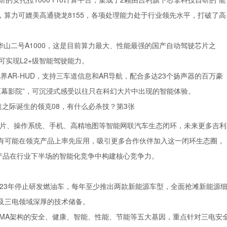
，算力可媲美高通骁龙8155，各项处理能力处于行业领先水平，打破了高
华山二号A1000，这是目前算力最大、性能最强的国产自动驾驶芯片之
可实现L2+级智能驾驶能力。
界AR-HUD，支持三车道信息和AR导航，配合多达23个扬声器的百万豪
巨幕影院”，可沉浸式感受以往只在科幻大片中出现的智能体验。
芯片、操作系统、手机、高精地图等智能网联汽车生态闭环，未来更多吉利
有可能在领克产品上率先应用，吸引更多合作伙伴加入这一闭环生态圈，
产品在行业下半场的智能化竞争中构建核心竞争力。
023年停止研发燃油车，每年至少推出两款新能源车型，全面抢滩新能源
及三电领域深厚的技术储备。
有CMA架构的安全、健康、智能、性能、节能等五大基因，重点针对三电安