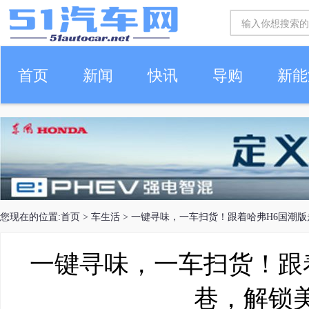
首页
新闻
快讯
导购
新能
车生活
您现在的位置:
首页
>
车生活
> 一键寻味，一车扫货！跟着哈弗H6国潮
一键寻味，一车扫货！跟
巷，解锁