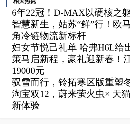
相关热点
6年22冠！D-MAX以硬核
智慧新生，姑苏“鲜”行！欧
角冷链物流新标杆
妇女节悦己礼单 哈弗H6L给
策马启新程，豪礼迎新春！
19000元
驭雪而行，铃拓寒区版重塑
淘宝双12，蔚来萤火虫× 天
新体验