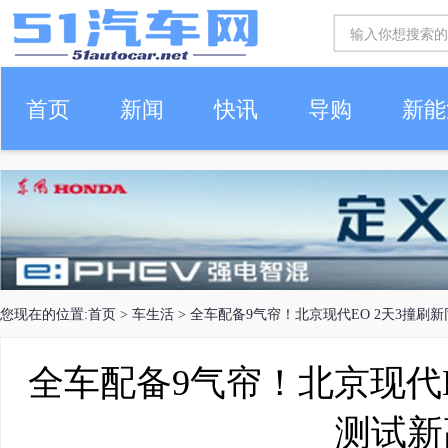
首页
新闻
快讯
导购
新能
车生活
您现在的位置:
首页
>
车生活
> 全车配备9气帘！北京现代EO 2天3撞刷
全车配备9气帘！北京现代E
测试新